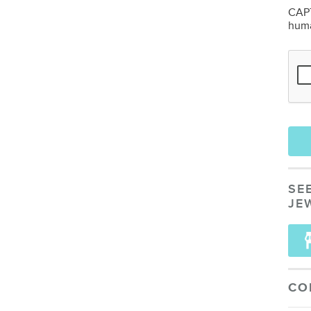
CAPT
hum
SE
JE
CO