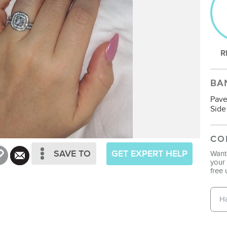
R
BA
Pav
Side
CO
SAVE TO
GET EXPERT HELP
Want 
your 
free 
Emai
Pho