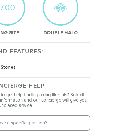
7.00
ING SIZE
DOUBLE HALO
ND FEATURES:
e
 Stones
NCIERGE HELP
to get help finding a ring like this? Submit
information and our concierge will give you
unbiased advice.
l Address
*
ne Number