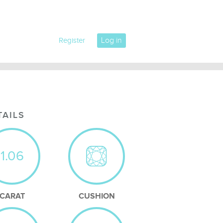
Log in
Register
TAILS
1.06
CARAT
CUSHION